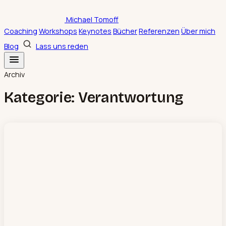
Zum
Michael Tomoff
Inhalt
Coaching
Workshops
Keynotes
Bücher
Referenzen
Über mich
springen
Blog
Lass uns reden
Archiv
Kategorie:
Verantwortung