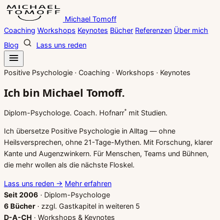
Zum
Michael Tomoff
Inhalt
Coaching
Workshops
Keynotes
Bücher
Referenzen
Über mich
springen
Blog
Lass uns reden
Positive Psychologie · Coaching · Workshops · Keynotes
Ich bin
Michael Tomoff.
*
Diplom-Psychologe. Coach. Hofnarr
mit Studien.
Ich übersetze Positive Psychologie in Alltag — ohne
Heilsversprechen, ohne 21-Tage-Mythen. Mit Forschung, klarer
Kante und Augenzwinkern. Für Menschen, Teams und Bühnen,
die mehr wollen als die nächste Floskel.
Lass uns reden
→
Mehr erfahren
Seit 2006
· Diplom-Psychologe
6 Bücher
· zzgl. Gastkapitel in weiteren 5
D-A-CH
· Workshops & Keynotes