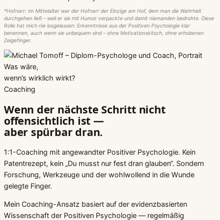
*Hofnarr: Im Mittelalter war der Hofnarr der Einzige am Hof, dem man die Wahrheit
durchgehen ließ – weil er sie mit Humor verpackte und damit niemanden bedrohte. Diese
Rolle hat mich nie losgelassen: Erkenntnisse aus der Positiven Psychologie klar
benennen, auch wenn sie unbequem sind – ohne Motivationskitsch, ohne erhobenen
Zeigefinger.
Was wäre,
wenn’s wirklich wirkt?
Coaching
Wenn der nächste Schritt nicht
offensichtlich ist —
aber spürbar dran.
1:1-Coaching mit angewandter Positiver Psychologie. Kein
Patentrezept, kein „Du musst nur fest dran glauben“. Sondern
Forschung, Werkzeuge und der wohlwollend in die Wunde
gelegte Finger.
Mein Coaching-Ansatz basiert auf der evidenzbasierten
Wissenschaft der Positiven Psychologie — regelmäßig