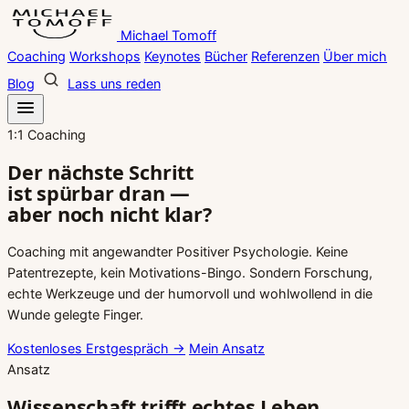
Zum
Michael Tomoff
Inhalt
Coaching
Workshops
Keynotes
Bücher
Referenzen
Über mich
springen
Blog
Lass uns reden
1:1 Coaching
Der nächste Schritt
ist spürbar dran —
aber noch nicht klar?
Coaching mit angewandter Positiver Psychologie. Keine
Patentrezepte, kein Motivations-Bingo. Sondern Forschung,
echte Werkzeuge und der humorvoll und wohlwollend in die
Wunde gelegte Finger.
Kostenloses Erstgespräch
→
Mein Ansatz
Ansatz
Wissenschaft trifft echtes Leben