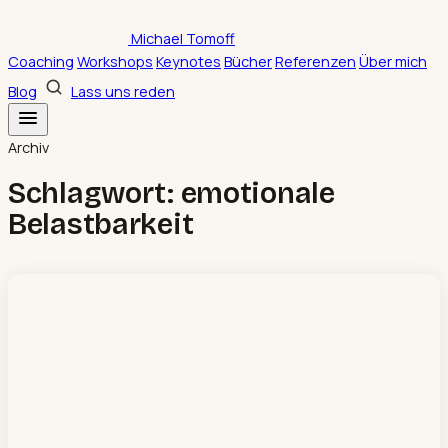
Zum
Michael Tomoff
Inhalt
Coaching
Workshops
Keynotes
Bücher
Referenzen
Über mich
springen
Blog
Lass uns reden
Archiv
Schlagwort:
emotionale
Belastbarkeit