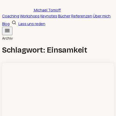
Zum
Michael Tomoff
Inhalt
Coaching
Workshops
Keynotes
Bücher
Referenzen
Über mich
springen
Blog
Lass uns reden
Archiv
Schlagwort:
Einsamkeit