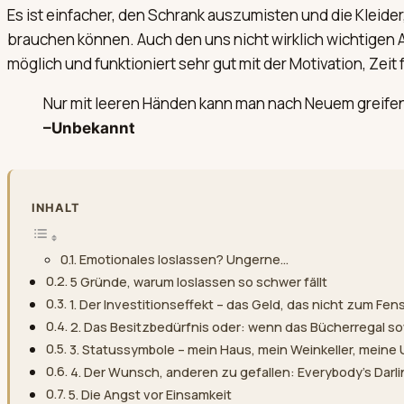
Es ist einfacher, den Schrank auszumisten und die Kleid
brauchen können. Auch den uns nicht wirklich wichtigen 
möglich und funktioniert sehr gut mit der Motivation, Zei
Nur mit leeren Händen kann man nach Neuem greife
–Unbekannt
INHALT
Emotionales loslassen? Ungerne…
5 Gründe, warum loslassen so schwer fällt
1. Der Investitionseffekt – das Geld, das nicht zum Fen
2. Das Besitzbedürfnis oder: wenn das Bücherregal sow
3. Statussymbole – mein Haus, mein Weinkeller, meine 
4. Der Wunsch, anderen zu gefallen: Everybody’s Darl
5. Die Angst vor Einsamkeit