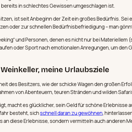
 bereits in schlechtes Gewissen umgeschlagen ist.
zen, ist seit Anbeginn der Zeit ein großes Bedürfnis. Se
zen oder zur schnellen Bedürfnisbefriedigung – man gönnt 
king“ und Personen, denen es nicht nur bei Materiellem (
inkaufen oder Sport nach emotionalen Anregungen, um de
Weinkeller, meine Urlaubsziele
heit des Besitzers, wie der schicke Wagen den großen Erfo
errahmen von Abenteuern, teuren Stränden und wilden Safari
igt, macht es glücklicher, sein Geld für schöne Erlebnisse
fahr besteht, sich
schnell daran zu gewöhnen
, hinterlasse
uns an diese Erlebnisse, sondern vermitteln auch anderen 