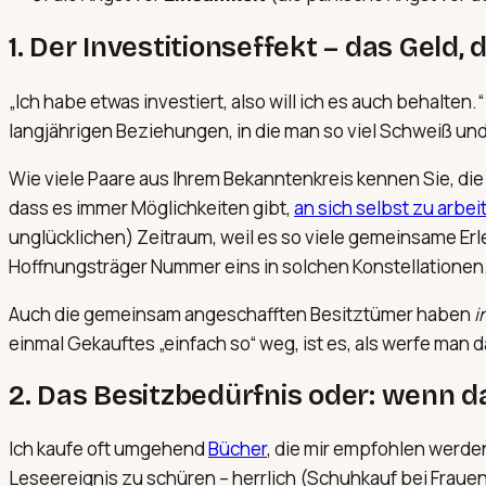
1. Der Investitionseffekt – das Geld,
„Ich habe etwas investiert, also will ich es auch behalten.
langjährigen Beziehungen, in die man so viel Schweiß und
Wie viele Paare aus Ihrem Bekanntenkreis kennen Sie, die 
dass es immer Möglichkeiten gibt,
an sich selbst zu arbei
unglücklichen) Zeitraum, weil es so viele gemeinsame Erl
Hoffnungsträger Nummer eins in solchen Konstellationen
Auch die gemeinsam angeschafften Besitztümer haben
i
einmal Gekauftes „einfach so“ weg, ist es, als werfe man 
2. Das Besitzbedürfnis oder: wenn d
Ich kaufe oft umgehend
Bücher
, die mir empfohlen werde
Leseereignis zu schüren – herrlich (Schuhkauf bei Frauen 