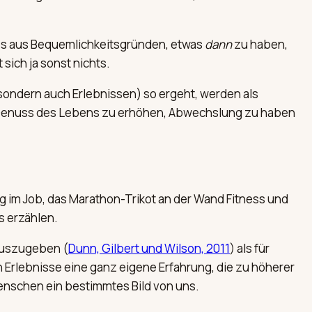
i es aus Bequemlichkeitsgründen, etwas
dann
zu haben,
sich ja sonst nichts.
sondern auch Erlebnissen) so ergeht, werden als
n Genuss des Lebens zu erhöhen, Abwechslung zu haben
lg im Job, das Marathon-Trikot an der Wand Fitness und
s erzählen.
 auszugeben (
Dunn, Gilbert und Wilson, 2011
) als für
n Erlebnisse eine ganz eigene Erfahrung, die zu höherer
Menschen ein bestimmtes Bild von uns.