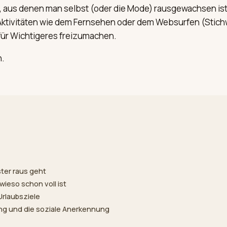
er, aus denen man selbst (oder die Mode) rausgewachsen i
Aktivitäten wie dem Fernsehen oder dem Websurfen (Stichw
t für Wichtigeres freizumachen.
n.
ster raus geht
ieso schon voll ist
Urlaubsziele
ing und die soziale Anerkennung