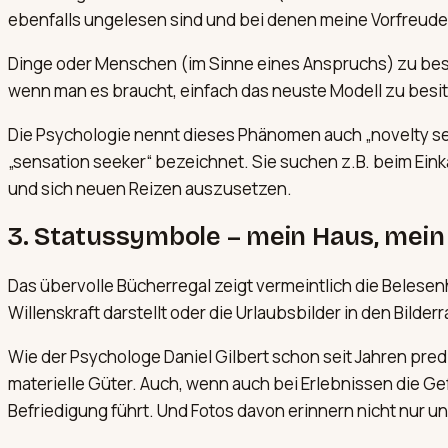
ebenfalls ungelesen sind und bei denen meine Vorfreude
Dinge oder Menschen (im Sinne eines Anspruchs) zu besit
wenn man es braucht, einfach das neuste Modell zu besit
Die Psychologie nennt dieses Phänomen auch „novelty see
„sensation seeker“ bezeichnet. Sie suchen z.B. beim E
und sich neuen Reizen auszusetzen.
3. Statussymbole – mein Haus, mein 
Das übervolle Bücherregal zeigt vermeintlich die Belesen
Willenskraft darstellt oder die Urlaubsbilder in den Bild
Wie der Psychologe Daniel Gilbert schon seit Jahren pred
materielle Güter. Auch, wenn auch bei Erlebnissen die Ge
Befriedigung führt. Und Fotos davon erinnern nicht nur 