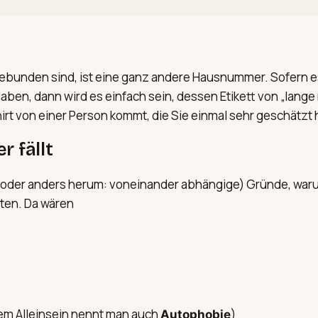
bunden sind, ist eine ganz andere Hausnummer. Sofern es nu
aben, dann wird es einfach sein, dessen Etikett von „lang
t von einer Person kommt, die Sie einmal sehr geschätzt 
 fällt
oder anders herum: voneinander abhängige) Gründe, warum 
eten. Da wären
em Alleinsein nennt man auch
)
Autophobie