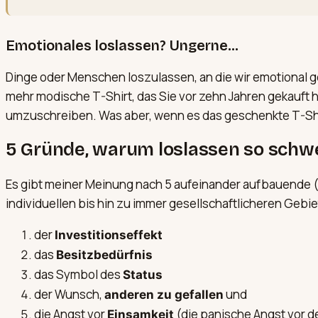
Emotionales loslassen? Ungerne…
Dinge oder Menschen loszulassen, an die wir emotional ge
mehr modische T-Shirt, das Sie vor zehn Jahren gekauft h
umzuschreiben. Was aber, wenn es das geschenkte T-Shir
5 Gründe, warum loslassen so schwer
Es gibt meiner Meinung nach 5 aufeinander aufbauende (
individuellen bis hin zu immer gesellschaftlicheren Gebi
der
Investitionseffekt
das
Besitzbedürfnis
das Symbol des
Status
der Wunsch,
und
anderen zu gefallen
die Angst vor
(die panische Angst vor d
Einsamkeit