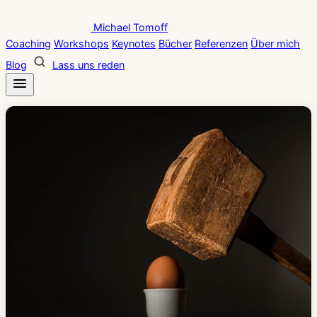
Zum
Michael Tomoff
Inhalt
Coaching
Workshops
Keynotes
Bücher
Referenzen
Über mich
springen
Blog
Lass uns reden