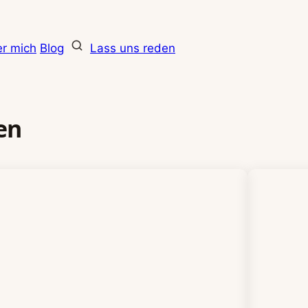
r mich
Blog
Lass uns reden
en