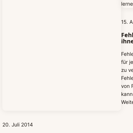
15. A
Feh
ihn
Fehl
für j
zu v
Fehl
von 
kann
Weit
20. Juli 2014