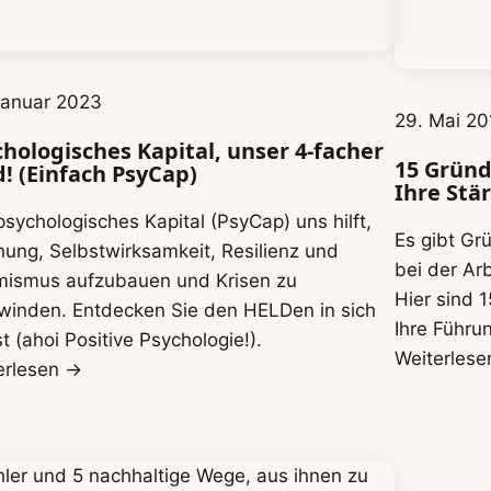
Januar 2023
29. Mai 20
hologisches Kapital, unser 4-facher
15 Gründ
! (Einfach PsyCap)
Ihre Stä
psychologisches Kapital (PsyCap) uns hilft,
Es gibt Gr
nung, Selbstwirksamkeit, Resilienz und
bei der Arb
mismus aufzubauen und Krisen zu
Hier sind 
winden. Entdecken Sie den HELDen in sich
Ihre Führu
t (ahoi Positive Psychologie!).
Weiterles
erlesen →