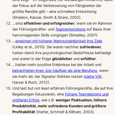
der Fokus auf die Verbesserung von Fähigkeiten die
größte Rendite gibt – eine schnellere Entwicklung
(Sheldon, Kasser, Smith & Share, 2002).
…sind
effektiver und erfolgreicher
, wenn sie im Rahmen
der Führungskräfte- und
Teamentwicklung
auf Basis ihrer
hervorragenden Skills vorgingen (Smedley, 2007).
…
erreichen mit höherer Wahrscheinlichkeit ihre Ziele
(Linley et al., 2010). Sie waren nachher
zufriedener
,
hatten damit ihre psychologischen Bedürfnisse befriedigt
und waren in der Folge
glücklicher
und
erfüllter
.
…hatten mehr positive Erlebnisse bei der Arbeit und
betrachteten ihren Job häufiger als eine Berufung
, wenn
sie mehr als vier Signatur-Stärken nutzen (
siehe VIA
;
Harzer & Ruch, 2012).
Und last but not least erfahren Führungskräfte, die auf ihre
Begabungen fokussieren, eine
höhere Teamleistung und
größeren Erfolg
, wie z.B.
weniger Fluktuation, höhere
Produktivität, mehr zufriedene Kunden und größere
Profitabilität
(Harter, Schmidt & Killham, 2003).