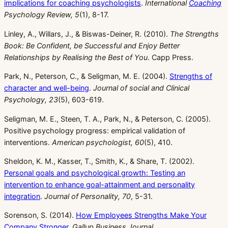
implications for coaching psychologists
.
International
Coaching
Psychology Review, 5
(1), 8-17.
Linley, A., Willars, J., & Biswas-Deiner, R. (2010).
The Strengths
Book: Be Confident, be Successful and Enjoy Better
Relationships by Realising the Best of You
. Capp Press.
Park, N., Peterson, C., & Seligman, M. E. (2004).
Strengths of
character and well-being
.
Journal of social and Clinical
Psychology, 23
(5), 603-619.
Seligman, M. E., Steen, T. A., Park, N., & Peterson, C. (2005).
Positive psychology progress: empirical validation of
interventions.
American psychologist, 60
(5), 410.
Sheldon, K. M., Kasser, T., Smith, K., & Share, T. (2002).
Personal goals and psychological growth: Testing an
intervention to enhance goal-attainment and personality
integration
.
Journal of Personality, 70
, 5-31.
Sorenson, S. (2014).
How Employees Strengths Make Your
Company Stronger
.
Gallup Business Journal
.