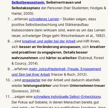
Selbstbewusstsein
, Selbstvertrauen und
Selbstakzeptanz
der Personen (hier Studenten; Hodges &
Harter, 2005).
…erfahren
schnelleres Lernen
– Studien zeigen, dass
positive Selbstbeobachtung und Stärkenaufbau
insbesondere dann wirksam sind, wenn es um das Lernen
neuer, schwieriger Dinge geht (Kirschenbaum et al., 1982).
…sind
kreativer und agiler bei der Arbeit
und hilft ihnen,
sich
besser an Veränderung anzupassen
, sich
kreativer
und proaktiver zu engagieren
,
Details besser
wahrzunehmen
und
härter zu arbeiten
(Dubreuil, Forest
& Courcy, 2014).
…erfahren
mehr Jobzufriedenheit, Freude, Engagement
und Sinn bei ihrer Arbeit
(Harzer & Ruch, 2012).
…sind
engagierter
bei der Arbeit und dadurch ebenfalls
wieder
leistungsstärker
und ihrem
Unternehmen treuer
(Sorenson, 2014).
…zeigen eine
schnellere individuelle Selbst-Entwicklung
.
Der Fokus auf Gebiete, in denen Menschen bereits gut
sind zeigt – im Gegensatz zur weitläufigen Annahme, dass