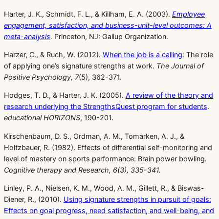
Harter, J. K., Schmidt, F. L., & Killham, E. A. (2003).
Employee
engagement, satisfaction, and business-unit-level outcomes: A
meta-analysis
. Princeton, NJ: Gallup Organization.
Harzer, C., & Ruch, W. (2012).
When the job is a calling
: The role
of applying one’s signature strengths at work.
The Journal of
Positive Psychology, 7
(5), 362-371.
Hodges, T. D., & Harter, J. K. (2005).
A review of the theory and
research underlying the StrengthsQuest program for students
.
educational HORIZONS
, 190-201.
Kirschenbaum, D. S., Ordman, A. M., Tomarken, A. J., &
Holtzbauer, R. (1982). Effects of differential self-monitoring and
level of mastery on sports performance: Brain power bowling.
Cognitive therapy and Research, 6(3), 335-341.
Linley, P. A., Nielsen, K. M., Wood, A. M., Gillett, R., & Biswas-
Diener, R., (2010).
Using signature strengths in pursuit of goals:
Effects on goal progress, need satisfaction, and well-being, and