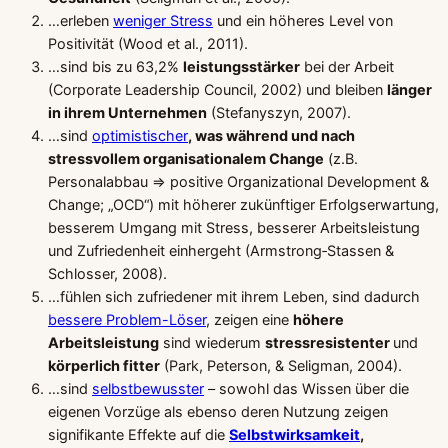
…erleben
weniger Stress
und ein höheres Level von
Positivität (Wood et al., 2011).
…sind bis zu 63,2%
leistungsstärker
bei der Arbeit
(Corporate Leadership Council, 2002) und bleiben
länger
in ihrem Unternehmen
(Stefanyszyn, 2007).
…sind
optimistischer
, was während und nach
stressvollem organisationalem Change
(z.B.
Personalabbau => positive Organizational Development &
Change; „OCD“) mit höherer zukünftiger Erfolgserwartung,
besserem Umgang mit Stress, besserer Arbeitsleistung
und Zufriedenheit einhergeht (Armstrong‐Stassen &
Schlosser, 2008).
…fühlen sich zufriedener mit ihrem Leben, sind dadurch
bessere Problem-Löser
, zeigen eine
höhere
Arbeitsleistung
sind wiederum
stressresistenter
und
körperlich fitter
(Park, Peterson, & Seligman, 2004).
…sind
selbstbewusster
– sowohl das Wissen über die
eigenen Vorzüge als ebenso deren Nutzung zeigen
signifikante Effekte auf die
Selbstwirksamkeit
,