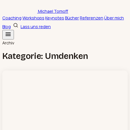
Zum
Michael Tomoff
Inhalt
Coaching
Workshops
Keynotes
Bücher
Referenzen
Über mich
springen
Blog
Lass uns reden
Archiv
Kategorie:
Umdenken