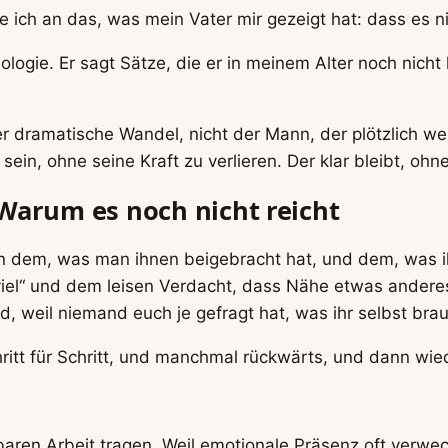
 ich an das, was mein Vater mir gezeigt hat: dass es ni
hologie. Er sagt Sätze, die er in meinem Alter noch nicht
 der dramatische Wandel, nicht der Mann, der plötzlich 
u sein, ohne seine Kraft zu verlieren. Der klar bleibt, oh
arum es noch nicht reicht
 dem, was man ihnen beigebracht hat, und dem, was ihre
el“ und dem leisen Verdacht, dass Nähe etwas anderes i
, weil niemand euch je gefragt hat, was ihr selbst brau
hritt für Schritt, und manchmal rückwärts, und dann wied
aren Arbeit tragen. Weil emotionale Präsenz oft verwech