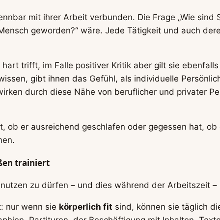
nnbar mit ihrer Arbeit verbunden. Die Frage „Wie sind Si
in Mensch geworden?“ wäre. Jede Tätigkeit und auch der
rt trifft, im Falle positiver Kritik aber gilt sie ebenfal
issen, gibt ihnen das Gefühl, als individuelle Persönli
ken durch diese Nähe von beruflicher und privater Pers
, ob er ausreichend geschlafen oder gegessen hat, ob e
men.
ßen trainiert
nutzen zu dürfen – und dies während der Arbeitszeit – is
t: nur wenn sie
körperlich fit
sind, können sie täglich d
phien, Partituren, der Beschäftigung mit Inhalten, Tex