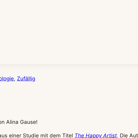
ologie
, 
Zufällig
on Alina Gause!
aus einer Studie mit dem Titel
The Happy Artist
. Die A