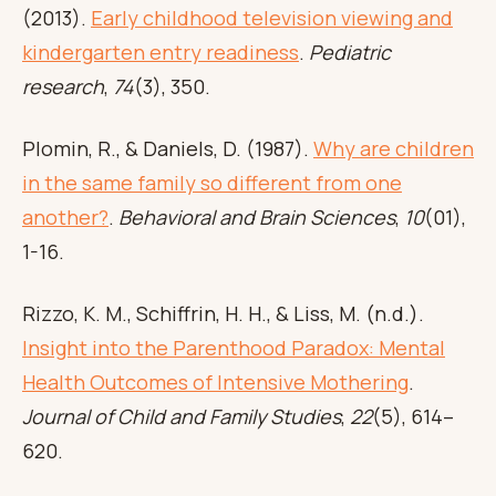
(2013).
Early childhood television viewing and
kindergarten entry readiness
.
Pediatric
research
,
74
(3), 350.
Plomin, R., & Daniels, D. (1987).
Why are children
in the same family so different from one
another?
.
Behavioral and Brain Sciences
,
10
(01),
1-16.
Rizzo, K. M., Schiffrin, H. H., & Liss, M. (n.d.).
Insight into the Parenthood Paradox: Mental
Health Outcomes of Intensive Mothering
.
Journal of Child and Family Studies
,
22
(5), 614–
620.