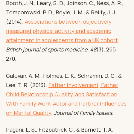
Booth, J. N., Leary, S. D., Joinson, C., Ness, A. R.,
Tomporowski, P. D., Boyle, J. M., & Reilly, J. J.
(2014).
Associations between objectively
measured physical activity and academic
attainment in adolescents from a UK cohort
.
British journal of sports medicine
,
48
(3), 265-
270.
Galovan, A. M., Holmes, E. K., Schramm, D. G., &
Lee, T. R. (2013).
Father Involvement, Father
Child Relationship Quality, and Satisfaction
With Family Work: Actor and Partner Influences
on Marital Quality
.
Journal of Family Issues
.
Pagani, L. S., Fitzpatrick, C., & Barnett, T. A.