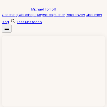
Zum
Michael Tomoff
Inhalt
Coaching
Workshops
Keynotes
Bücher
Referenzen
Über mich
springen
Blog
Lass uns reden