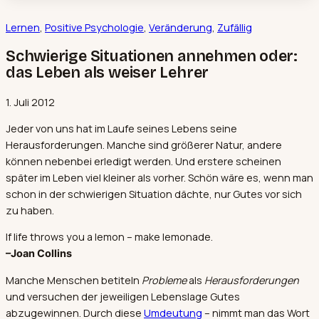
Lernen
, 
Positive Psychologie
, 
Veränderung
, 
Zufällig
Schwierige Situationen annehmen oder:
das Leben als weiser Lehrer
1. Juli 2012
Jeder von uns hat im Laufe seines Lebens seine
Herausforderungen. Manche sind größerer Natur, andere
können nebenbei erledigt werden. Und erstere scheinen
später im Leben viel kleiner als vorher. Schön wäre es, wenn man
schon in der schwierigen Situation dächte, nur Gutes vor sich
zu haben.
If life throws you a lemon – make lemonade.
–Joan Collins
Manche Menschen betiteln
Probleme
als
Herausforderungen
und versuchen der jeweiligen Lebenslage Gutes
abzugewinnen. Durch diese
Umdeutung
– nimmt man das Wort