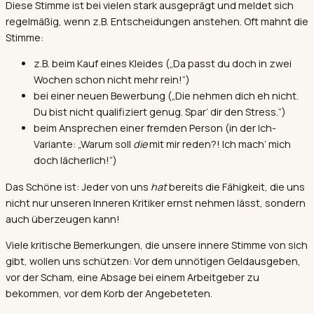
Diese Stimme ist bei vielen stark ausgeprägt und meldet sich
regelmäßig, wenn z.B. Entscheidungen anstehen. Oft mahnt die
Stimme:
z.B. beim Kauf eines Kleides („Da passt du doch in zwei
Wochen schon nicht mehr rein!“)
bei einer neuen Bewerbung („Die nehmen dich eh nicht.
Du bist nicht qualifiziert genug. Spar‘ dir den Stress.“)
beim Ansprechen einer fremden Person (in der Ich-
Variante: „Warum soll
die
mit mir reden?! Ich mach‘ mich
doch lächerlich!“)
Das Schöne ist: Jeder von uns
hat
bereits die Fähigkeit, die uns
nicht nur unseren Inneren Kritiker ernst nehmen lässt, sondern
auch überzeugen kann!
Viele kritische Bemerkungen, die unsere innere Stimme von sich
gibt, wollen uns schützen: Vor dem unnötigen Geldausgeben,
vor der Scham, eine Absage bei einem Arbeitgeber zu
bekommen, vor dem Korb der Angebeteten.