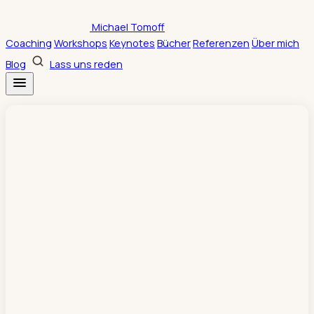
Zum
Michael Tomoff
Inhalt
Coaching
Workshops
Keynotes
Bücher
Referenzen
Über mich
springen
Blog
Lass uns reden