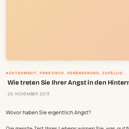
ACHTSAMKEIT
, 
PRAKTISCH
, 
VERÄNDERUNG
, 
ZUFÄLLIG
Wie treten Sie Ihrer Angst in den Hinter
20. NOVEMBER 2013
Wovor haben Sie eigentlich Angst?
Die meiste Zeit Ihres Lebens wissen Sie, was
gut
f