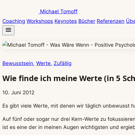
Zum
Michael Tomoff
Inhalt
Coaching
Workshops
Keynotes
Bücher
Referenzen
Übe
springen
Bewusstsein
, 
Werte
, 
Zufällig
Wie finde ich meine Werte (in 5 Sch
10. Juni 2012
Es gibt viele Werte, mit denen wir täglich unbewusst ha
Auf fünf oder sogar nur drei Kern-Werte zu fokussiere
ist es eine der in meinen Augen wichtigsten und ergieb