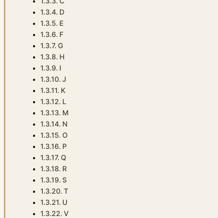
C
D
E
F
G
H
I
J
K
L
M
N
O
P
Q
R
S
T
U
V